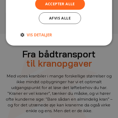
ACCEPTER ALLE
AFVIS ALLE
VIS DETALJER
Fra bådtransport
til kranopgaver
Med vores kranbiler i mange forskellige størrelser og
ikke mindst opbygninger har vi et optimalt
udgangspunkt for at løse det løftebehov du har.
”Kraner er vel kraner”, tænker du måske, og vi hører
ofte kunderne sige: ”Bare sådan en almindelig kran” –
og for det utrænede øje kan kranerne da også virke
enkle og ens. Men det er de ikke.