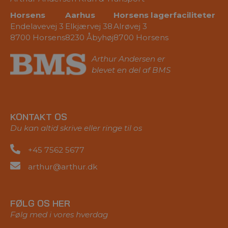
Horsens
Aarhus
Horsens lagerfaciliteter
Endelavevej 3
Elkjærvej 38
Alrøvej 3
8700 Horsens
8230 Åbyhøj
8700 Horsens
Arthur Andersen er
blevet en del af BMS
KONTAKT OS
Du kan altid skrive eller ringe til os
+45 7562 5677
arthur@arthur.dk
FØLG OS HER
Følg med i vores hverdag