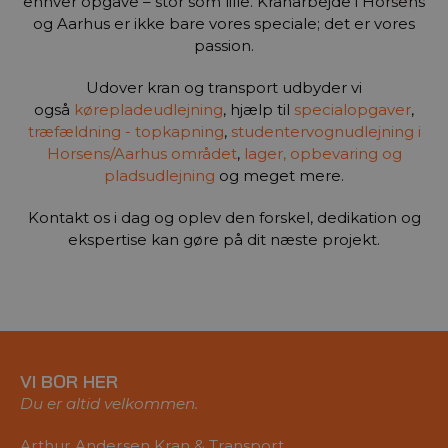
enhver opgave – stor som lille. Kranarbejde i Horsens
og Aarhus er ikke bare vores speciale; det er vores
passion.
Udover kran og transport udbyder vi
også
kørepladeudlejning
, hjælp til
specialopgaver
,
træfældning - topkapning
,
studentervognudlejning i
Horsens/Aarhus området
,
lager, opbevaring og
pladsudlejning
og meget mere.
Kontakt os i dag og oplev den forskel, dedikation og
ekspertise kan gøre på dit næste projekt.
VI BOR HER
Du er altid velkommen.
Arthur Andersen Kran & Transport