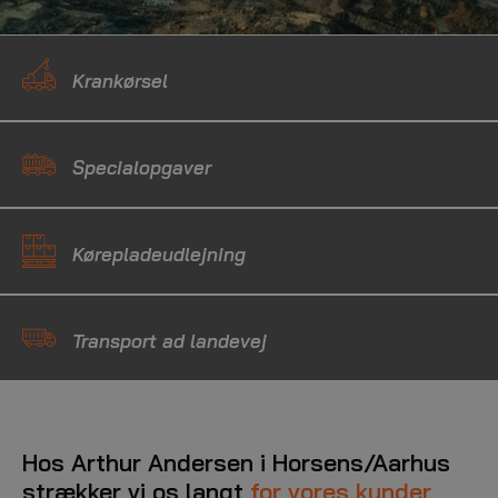
Krankørsel
Specialopgaver
Kørepladeudlejning
Transport ad landevej
Hos Arthur Andersen i Horsens/Aarhus
strækker vi os langt
for vores kunder