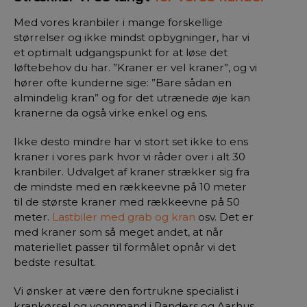
Med vores kranbiler i mange forskellige
størrelser og ikke mindst opbygninger, har vi
et optimalt udgangspunkt for at løse det
løftebehov du har. ”Kraner er vel kraner”, og vi
hører ofte kunderne sige: ”Bare sådan en
almindelig kran” og for det utrænede øje kan
kranerne da også virke enkel og ens.
Ikke desto mindre har vi stort set ikke to ens
kraner i vores park hvor vi råder over i alt 30
kranbiler. Udvalget af kraner strækker sig fra
de mindste med en rækkeevne på 10 meter
til de største kraner med rækkeevne på 50
meter.
Lastbiler med grab og kran
osv. Det er
med kraner som så meget andet, at når
materiellet passer til formålet opnår vi det
bedste resultat.
Vi ønsker at være den fortrukne specialist i
krankørsel og vognmand i Randers og Aarhus