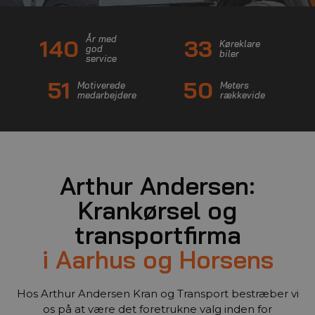
År med
140
33
Køreklare
god
biler
service
51
50
Motiverede
Meters
medarbejdere
rækkevide
Arthur Andersen:
Krankørsel og
transportfirma
i Aarhus og Horsens
Hos Arthur Andersen Kran og Transport bestræber vi
os på at være det foretrukne valg inden for