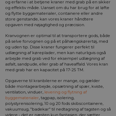
og erfarne i at betjene kraner med grab på en sikker
og effektiv måde. Uanset om du har brug for at løfte
og flytte byggematerialer, containere eller andre
store genstande, kan vores kraner håndtere
opgaven med nøjagtighed og præcision.
Kranvognen er optimal til at transportere gods, både
på selve forvognen og på et påhængskørertøj, med
og uden tip. Disse kraner fungerer perfekt til
udlægning af køreplader, men kan naturligvis også
arbejde med grab ved for eksempel udlægning af
asfalt, sandpude, eller grab af haveaffald. Vores kran
med grab har en kapacitet på 17-25 TM.
Opgaverne til kranbilerne er mange, og gælder
både montagearbejde, opsætning af spær, kviste,
ventilation, vinduer,
levering og flytning af
byggematerialer
, tagpap, isolering,
polystyrenisolering, 10 og 20 fods skibscontainere,
vakuumsug, "badekar" til nedtagning af tagsten og så
videre - det er næsten kun fantasien, der sætter