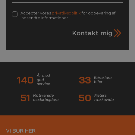
Accepter vores
privatlivspolitik
for opbevaring af
indsendte informationer
Kontakt mig
År med
140
33
Køreklare
god
biler
service
51
50
Motiverede
Meters
medarbejdere
rækkevide
VI BOR HER