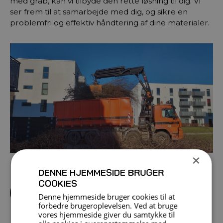
med grab, kan vi tilbyde den rette løsning til dig. Vi
ser frem til at samarbejde med dig, og sikre en
problemfri og effektiv håndtering af dine materialer.
×
DENNE HJEMMESIDE BRUGER
COOKIES
Forespørg køretøj
Denne hjemmeside bruger cookies til at
forbedre brugeroplevelsen. Ved at bruge
vores hjemmeside giver du samtykke til