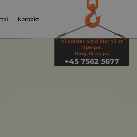
tal
Kontakt
Vi sidder altid klar til at
hjælpe.
Ring til os på
+45 7562 5677