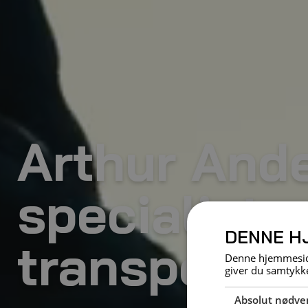
Arthur And
specialister
DENNE H
transport
Denne hjemmeside
giver du samtykke
Absolut nødve