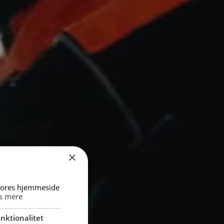
×
 vores hjemmeside
s mere
nktionalitet